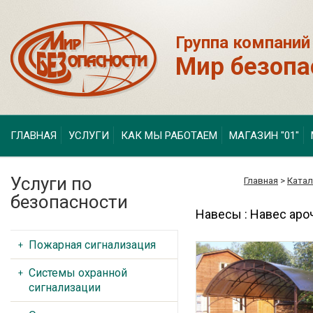
Группа компаний
Мир безопа
ГЛАВНАЯ
УСЛУГИ
КАК МЫ РАБОТАЕМ
МАГАЗИН "01"
Услуги по
Главная
>
Катал
безопасности
Навесы : Навес аро
Пожарная сигнализация
Системы охранной
сигнализации