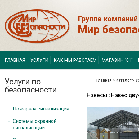
Группа компаний
Мир безопа
ГЛАВНАЯ
УСЛУГИ
КАК МЫ РАБОТАЕМ
МАГАЗИН "01"
Услуги по
Главная
>
Каталог
>
У
безопасности
Навесы : Навес дв
Пожарная сигнализация
Системы охранной
сигнализации