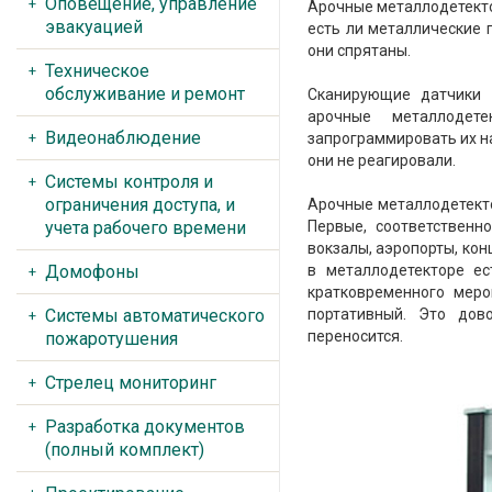
Оповещение, управление
Арочные металлодетекто
эвакуацией
есть ли металлические 
они спрятаны.
Техническое
обслуживание и ремонт
Сканирующие датчики 
арочные металлодет
Видеонаблюдение
запрограммировать их на
они не реагировали.
Системы контроля и
ограничения доступа, и
Арочные металлодетекто
учета рабочего времени
Первые, соответственн
вокзалы, аэропорты, конц
Домофоны
в металлодетекторе ес
кратковременного мер
Системы автоматического
портативный. Это дов
переносится.
пожаротушения
Стрелец мониторинг
Разработка документов
(полный комплект)